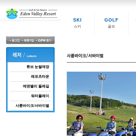
SKI
GOLF
스키
골프
튜브 눈썰매장
레포츠타운
에덴밸리 둘레길
워터플레이
사륜바이크/서바이벌