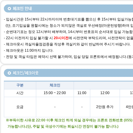
- 입실시간은 15시부터 22시까지이며 번호대기표를 뽑으신 후 15시부터 입실가능
(단, 조기입실을 원할시에는 청소가 되지않은 객실로 우선배정(마운틴방향)하여 입
- 순번대기표는 정오 12시부터 배부하며, 14시부터 번호표의 순서대로 입실 가능합
- 22시 이전까지 입실 불가할 시
20시이전
에 사전연락 부탁드리며, 사전연락이 없을
- 체크아웃시 객실자율점검증을 작성후 객실키와 같이 반납하여 주시기 바랍니다.
- 체크아웃은 11:00까지 입니다.
- 전망 및 객실 타입은 예약시 선택 불가하며, 입실 당일 프론트에서 배정됩니다.
구분
체크인
시간
15:00 ~ 22:00
11:00
12:00
1
요금
-
-
2만원 추가
4만
※부득이한 사유로 22:00 이후 체크인 하게 되실 경우에는 프론트 전화번호 (055) 
가능합니다.(단, 주말 및 극성수기에는 퇴실시간 연장이 불가능 합니다.)