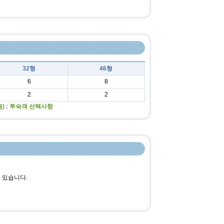
32형
46형
6
8
2
2
0원) : 투숙객 선택사항
 있습니다.