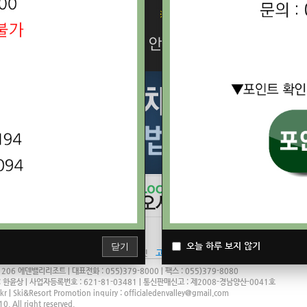
MORE
2..
 안..
의..
오늘 하루 보지 않기
닫기
28.0
℃
내
이용약관
개인정보처리방침
인트라넷
고객센터바로가기
오늘
6 에덴밸리리조트 | 대표전화 : 055)379-8000 | 팩스 : 055)379-8080
 한윤상 | 사업자등록번호 : 621-81-03481 | 통신판매신고 : 제2008-경남양산-0041호
kr | Ski&Resort Promotion inquiry : officialedenvalley@gmail.com
0. All right reserved.