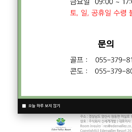
EDEN NOTICE
25/26 에덴밸리 스키장 폐장 안내(
2026.02.23
25/26 에덴밸리 튜브눈썰매장 폐장
2026.02.19
25/26 에덴밸리 스키장 헬멧 착용 
2025.12.20
오늘 하루 보지 않기
회사소개
채용정보
회원권분양
날씨안내
교통안
주소 : 경상남도 양산시 원동면 어실로 120
상호 : 주식회사 신세계개발 | 대표이사 :
Room inquiry : res@edenvalley.co.
Copyright(c) Edenvalley Resort 201