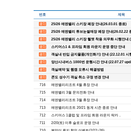
번호
제목
25/26 에덴밸리 스키장 폐장 안내(26.03.01 종료)
25/26 에덴밸리 튜브눈썰매장 폐장 안내(26.02.22 
25/26 에덴밸리 스키장 헬멧 착용 의무화 시행안내 
스키어스1 & 프라임 회원 라운지 운영 중단 안내
객실내 반입 금지물품(개인화기) 안내 (22.12.01 시
양산시내버스 1000번 운행시간 안내 (22.07.27 upda
객실예약 및 웹캠 오류시 해결방법
콘도 성수기 객실 취소 규정 변경 안내
716
에덴밸리리조트 4월 휴장 안내
715
에덴밸리 3월 문의전화 안내
714
에덴밸리리조트 3월 휴장 안내
713
에덴밸리리조트 20/21 동계 시즌 종료 안내
712
스키어스 1클럽 및 프라임 회원 라운지 락카 ..
711
2/20(토) 이후 슬로프 운영 안내
710
봄맞이 루지 할인 이벤트(2/22~26)