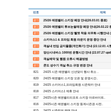
번호
제목
25/26 에덴밸리 스키장 폐장 안내(26.03.01 종료)
25/26 에덴밸리 튜브눈썰매장 폐장 안내(26.02.22 
25/26 에덴밸리 스키장 헬멧 착용 의무화 시행안내 
스키어스1 & 프라임 회원 라운지 운영 중단 안내
객실내 반입 금지물품(개인화기) 안내 (22.12.01 시
양산시내버스 1000번 운행시간 안내 (22.07.27 upda
객실예약 및 웹캠 오류시 해결방법
콘도 성수기 객실 취소 규정 변경 안내
821
24/25 시즌 에덴밸리 신년맞이 행사 취소 ..
820
24/25 에덴밸리 스키장 오픈 및 운영시간..
819
24/25 스키어스1,프라임회원 시즌락카 안내
818
24/25 스키어스1 제휴 안내
817
24/25시즌 에덴밸리리조트 스키장 아르바이트..
816
24/25시즌 에덴밸리 스키장 동계시즌권 사전..
815
24/25 시즌락커 판매 안내