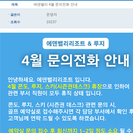
에덴밸리 4월 문의전화 안내
제목
운영자
ㆍ글쓴이
10237
ㆍ조회수